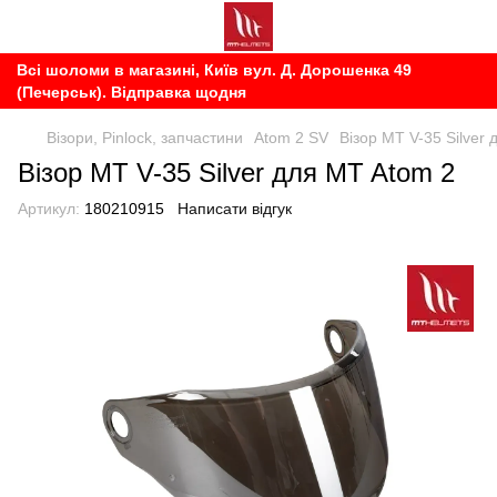
Всі шоломи в магазині, Київ вул. Д. Дорошенка 49
(Печерськ). Відправка щодня
Візори, Pinlock, запчастини
Atom 2 SV
Візор MT V-35 Silver
Візор MT V-35 Silver для MT Atom 2
Артикул:
180210915
Написати відгук