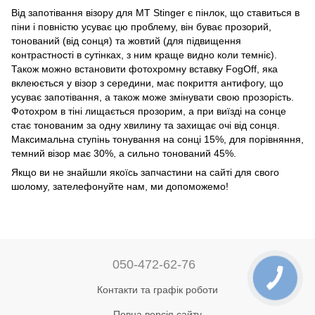
Від запотівання візору для MT Stinger є пінлок, що ставиться в
піни і повністю усуває цю проблему, він буває прозорий,
тонований (від сонця) та жовтий (для підвищення
контрастності в сутінках, з ним краще видно коли темніє).
Також можно встановити фотохромну вставку FogOff, яка
вклеюється у візор з середини, має покриття антифогу, що
усуває запотівання, а також може змінувати свою прозорість.
Фотохром в тіні лищається прозорим, а при виїзді на сонце
стає тонованим за одну хвилину та захищає очі від сонця.
Максимальна ступінь тонування на сонці 15%, для порівняння,
темний візор має 30%, а сильно тонований 45%.
Якщо ви не знайшли якоїсь запчастини на сайті для свого
шолому, зателефонуйте нам, ми допоможемо!
050-472-62-76
Контакти та графік роботи
Повна версія сайту