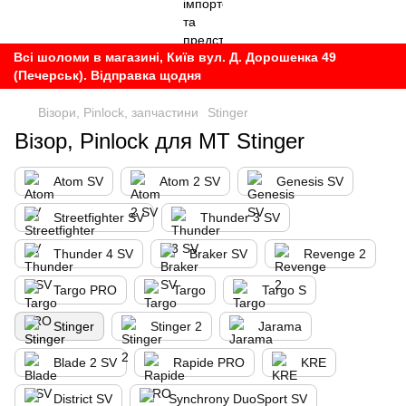
Всі шоломи в магазині, Київ вул. Д. Дорошенка 49
(Печерськ). Відправка щодня
Візори, Pinlock, запчастини
Stinger
Візор, Pinlock для MT Stinger
Atom SV
Atom 2 SV
Genesis SV
Streetfighter SV
Thunder 3 SV
Thunder 4 SV
Braker SV
Revenge 2
Targo PRO
Targo
Targo S
Stinger
Stinger 2
Jarama
Blade 2 SV
Rapide PRO
KRE
District SV
Synchrony DuoSport SV