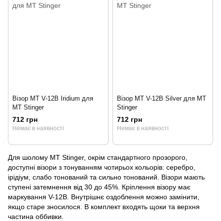
Візор MT V-12B Iridium для
Візор MT V-12B Silver для MT
MT Stinger
Stinger
712 грн
712 грн
Немає в наявності
Немає в наявності
Для шолому МТ Stinger, окрім стандартного прозорого,
доступні візори з тонуванням чотирьох кольорів: серебро,
ірідіум, слабо тонований та сильно тонований. Візори мають
ступені затемнення від 30 до 45%. Кріплення візору має
маркування V-12В. Внутрішнє оздоблення можно замінити,
якщо старе зносилося. В комплект входять щоки та верхня
частина оббивки.