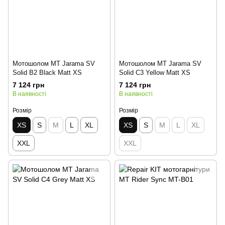
Мотошолом MT Jarama SV
Мотошолом MT Jarama SV
Solid B2 Black Matt XS
Solid C3 Yellow Matt XS
7 124 грн
7 124 грн
В наявності
В наявності
Розмір
Розмір
XS
S
M
L
XL
XS
S
M
L
XL
XXL
XXL