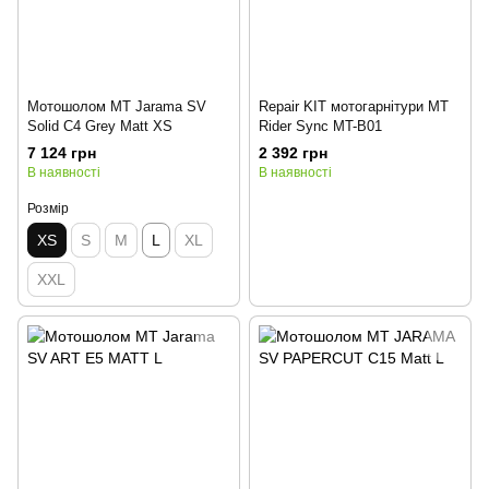
Мотошолом MT Jarama SV
Repair KIT мотогарнітури MT
Solid C4 Grey Matt XS
Rider Sync MT-B01
7 124 грн
2 392 грн
В наявності
В наявності
Розмір
XS
S
M
L
XL
XXL