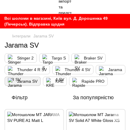
Всі шоломи в магазині, Київ вул. Д. Дорошенка 49
(Печерськ). Відправка щодня
Інтеграли
Jarama SV
Jarama SV
Stinger 2
Targo S
Braker SV
Thunder 4 R SV
Thunder 4 SV
Jarama
Jarama SV
KRE
Rapide PRO
Фільтр
За популярністю