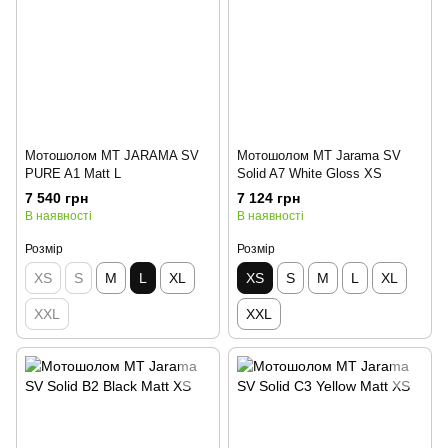
Мотошолом MT JARAMA SV
Мотошолом MT Jarama SV
PURE A1 Matt L
Solid A7 White Gloss XS
7 540 грн
7 124 грн
В наявності
В наявності
Розмір
Розмір
XS
S
M
L
XL
XS
S
M
L
XL
XXL
XXL