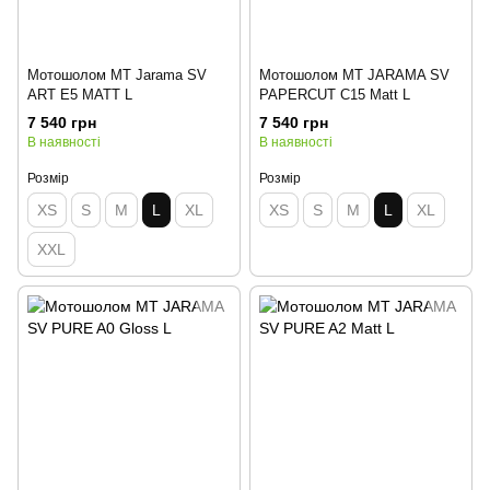
Мотошолом MT Jarama SV
Мотошолом MT JARAMA SV
ART E5 MATT L
PAPERCUT C15 Matt L
7 540 грн
7 540 грн
В наявності
В наявності
Розмір
Розмір
XS
S
M
L
XL
XS
S
M
L
XL
XXL