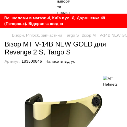
Всі шоломи в магазині, Київ вул. Д. Дорошенка 49
(Печерськ). Відправка щодня
Візори, Pinlock, запчастини
Targo S
Візор MT V-14B NEW GO
Візор MT V-14B NEW GOLD для
Revenge 2 S, Targo S
Артикул:
183500846
Написати відгук