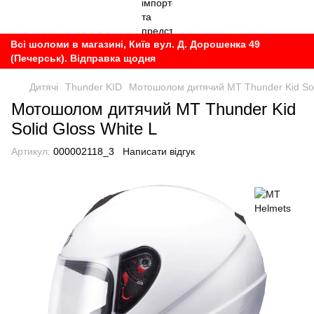
Всі шоломи в магазині, Київ вул. Д. Дорошенка 49
(Печерськ). Відправка щодня
Дитячі
Thunder KID
Мотошолом дитячий MT Thunder Kid Soli
Мотошолом дитячий MT Thunder Kid
Solid Gloss White L
Артикул:
000002118_3
Написати відгук