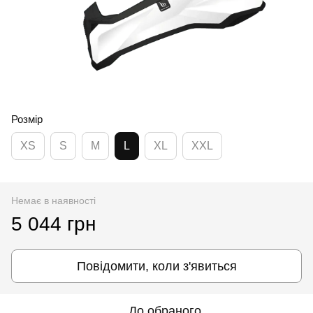
Розмір
XS
S
M
L
XL
XXL
Немає в наявності
5 044 грн
Повідомити, коли з'явиться
До обраного