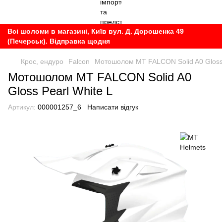
Всі шоломи в магазині, Київ вул. Д. Дорошенка 49
(Печерськ). Відправка щодня
Крос, ендуро
Falcon
Мотошолом MT FALCON Solid A0 Gloss 
Мотошолом MT FALCON Solid A0
Gloss Pearl White L
Артикул:
000001257_6
Написати відгук