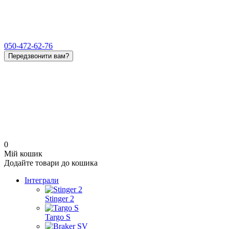
050-472-62-76
Передзвонити вам?
0
Мій кошик
Додайте товари до кошика
Інтеграли
Stinger 2
Targo S