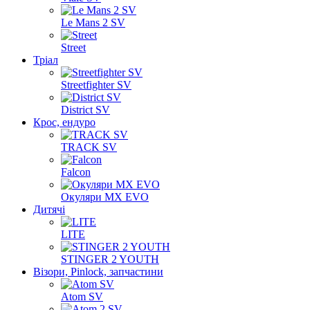
Le Mans 2 SV
Street
Тріал
Streetfighter SV
District SV
Крос, ендуро
TRACK SV
Falcon
Окуляри MX EVO
Дитячі
LITE
STINGER 2 YOUTH
Візори, Pinlock, запчастини
Atom SV