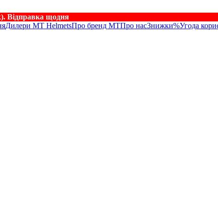
к). Відправка щодня
ня
Дилери MT Helmets
Про бренд MT
Про нас
Знижки%
Угода кори