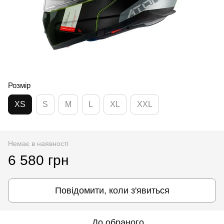
Розмір
XS
S
M
L
XL
XXL
Немає в наявності
6 580 грн
Повідомити, коли з'явиться
До обраного