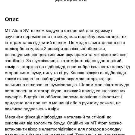
Опис
MT Atom SV- шолом модуляр створений для туризму і
зручного переміщення по місту, має подвійну омологацію: як
інтеграл та як відкритий шолом. Ця модель виготовляється з
полікарбонату, має 2 розміри зовнішньої оболочки,
оснащується сонцезахисними окулярами та мікрометричною
застібкою. За шумоізоляцію та комфорт відповідає товстий
комір зі шторкою на підборідді, вони добре ізолюють голову від
стороннього шуму, пилу та вітру. Кнопка відкриття підборіддя
також схована на підборідді за окремою шторкою, що
позитивно впливає на шумоізоляцію. Шолом має підготовку до
встановлення мотогарнітури, швидкий привід сонцезахисних
окулярів. Внутрішня оббивка шолома повністю знімається і
придатна для прання в машинці або в ручному режимі, не
викликає подразнень шкіри.
Механізм фіксації підборіддя металевий та стійкий до
окислення від вологи та бруду. Опційно на MT Atom можно
встановити візор з електропідігрівом для поїздок в холодну
погоду на снігоході чи квадроциклі. Таку опцію використовуть