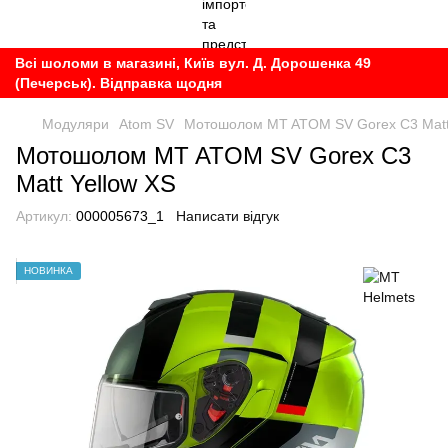
Всі шоломи в магазині, Київ вул. Д. Дорошенка 49
(Печерськ). Відправка щодня
Модуляри
Atom SV
Мотошолом MT ATOM SV Gorex C3 Matt
Мотошолом MT ATOM SV Gorex C3
Matt Yellow XS
Артикул:
000005673_1
Написати відгук
НОВИНКА