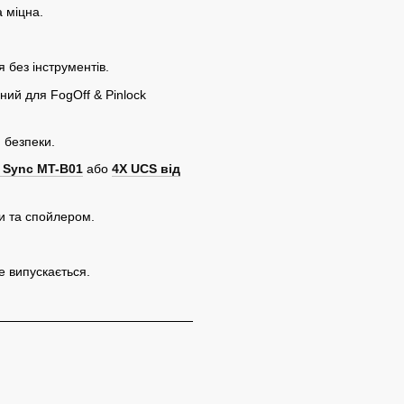
а міцна.
 без інструментів.
ний для FogOff & Pinlock
 безпеки.
 Sync MT-B01
або
4X UCS від
и та спойлером.
е випускається.