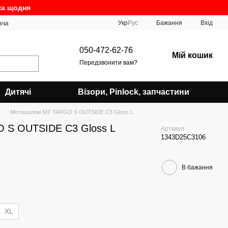
ка щодня
Укр
Рус
Бажання
Вхід
ача
050-472-62-76
Мій кошик
Передзвонити вам?
Дитячі
Візори, Pinlock, запчастини
Мотошолом MT TARGO S OUTSIDE C3 Gloss L
 S OUTSIDE C3 Gloss L
Артикул
1343D25C3106
В бажання
XL