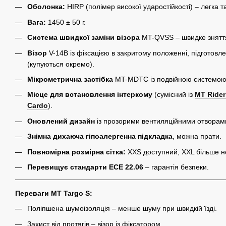
Оболонка:
HIRP (полімер високої ударостійкості) – легка т
Вага:
1450 ± 50 г.
Система швидкої заміни візора
MT-QVSS – швидке зняття
Візор
V-14B із фіксацією в закритому положенні, підготовле
(купуються окремо).
Мікрометрична застібка
MT-MDTC із подвійною системою
Місце для встановлення інтеркому
(сумісний із
MT Rider
Cardo
).
Оновлений дизайн
із прозорими вентиляційними отворам
Знімна дихаюча гіпоалергенна підкладка
, можна прати.
Повномірна розмірна сітка:
XXS доступний, XXL більше н
Перевищує стандарти ECE 22.06
– гарантія безпеки.
Переваги MT Targo S:
Поліпшена шумоізоляція – менше шуму при швидкій їзді.
Захист від протягів – візор із фіксатором.