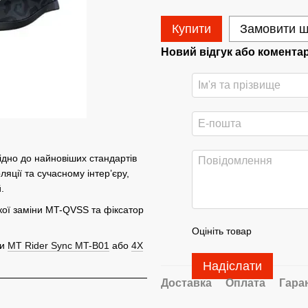
Купити
Замовити 
Новий відгук або комента
ідно до найновіших стандартів
яції та сучасному інтер’єру,
.
ої заміни MT-QVSS та фіксатор
Оцініть товар
ри
MT Rider Sync MT-B01
або
4X
Надіслати
Доставка
Оплата
Гара