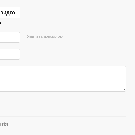
швидко
р
Увійти за допомогою
нтія