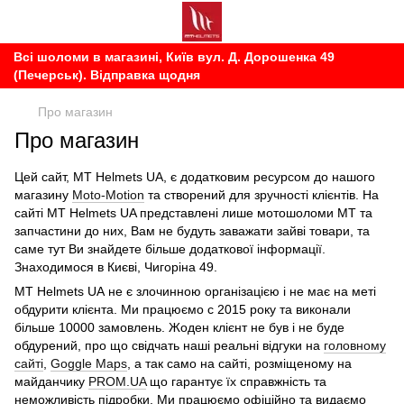
Всі шоломи в магазині, Київ вул. Д. Дорошенка 49
(Печерськ). Відправка щодня
Про магазин
Про магазин
Цей сайт, MT Helmets UA, є додатковим ресурсом до нашого
магазину
Moto-Motion
та створений для зручності клієнтів. На
сайті MT Helmets UA представлені лише мотошоломи МТ та
запчастини до них, Вам не будуть заважати зайві товари, та
саме тут Ви знайдете більше додаткової інформації.
Знаходимося в Києві, Чигоріна 49.
MT Helmets UA не є злочинною організацією і не має на меті
обдурити клієнта. Ми працюємо c 2015 року та виконали
більше 10000 замовлень. Жоден клієнт не був і не буде
обдурений, про що свідчать наші реальні відгуки на
головному
сайті
,
Goggle Maps
, а так само на сайті, розміщеному на
майданчику
PROM.UA
що гарантує їх справжність та
неможливість підробки. Ми працюємо офіційно та видаємо