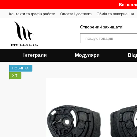
Перейти до основного контенту
Всі шол
Контакти та графік роботи
Оплата і доставка
Обмін та повернення
Створений захищати!
Інтеграли
Модуляри
Від
НОВИНКА
ХІТ