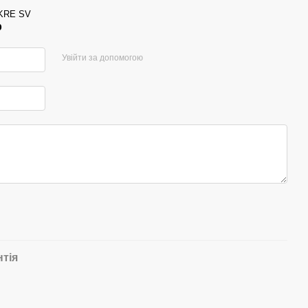
 KRE SV
р
Увійти за допомогою
нтія