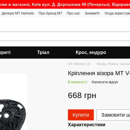
оми в магазині, Київ вул. Д. Дорошенка 49 (Печерськ). Відправ
Дилери MT Helmets
Про бренд MT
Про нас
Знижки%
Угода користув
криті
Тріал
Крос, ендуро
MT Helmets UA
Візори, Pinlock, запча
Кріплення візора МТ V
В наявності
Написати відгук
668 грн
Купити
Замовити 
Характеристики