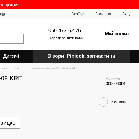
ка щодня
Укр
Рус
Бажання
Вхід
ача
050-472-62-76
Мій кошик
Передзвонити вам?
Дитячі
Візори, Pinlock, запчастини
стини
KRE
Кріплення візора МТ V-09 KRE
-09 KRE
Артикул
000004084
В бажання
швидко