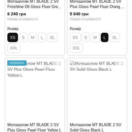
Мотошолом MT BLADE 2 SV
Мотошолом MT BLADE 2 SV
Finishline D6 Gloss Fluor Green
Plus Gloss Pearl Fluor Orange
XS
L
6 240 грн
5 640 грн
Немає в наявності
Немає в наявності
Розмір
Розмір
XS
S
M
L
XL
XS
S
M
L
XL
XXL
XXL
НОВИНКА
Мотошолом MT BLADE 2 SV
Мотошолом MT BLADE 2 SV
Plus Gloss Pearl Fluor Yellow L
Solid Gloss Black L