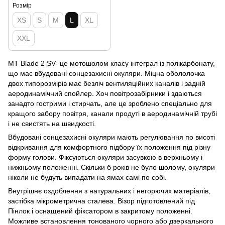
Розмір
XS
S
M
L
XL
XXL
MT Blade 2 SV- це мотошолом класу інтеграл із полікарбонату,
що має вбудовані сонцезахисні окуляри. Міцна обололочка
двох типорозмірів має безліч вентиляційних каналів і задній
аеродинамічний спойлер. Хоч повітрозабірники і здаються
занадто гострими і стирчать, але це зроблено спеціально для
кращого забору повітря, канали продуті в аеродинамічній трубі
і не свистять на швидкості.
Вбудовані сонцезахисні окуляри мають регулювання по висоті
відкривання для комфортного підбору їх положення під різну
форму голови. Фіксуються окуляри засувкою в верхньому і
нижньому положенні. Скільки б років не було шолому, окуляри
ніколи не будуть випадати на ямах самі по собі.
Внутрішнє оздоблення з натуральних і негорючих матеріалів,
застібка мікрометрична сталева. Візор підготовлений під
Пінлок і оснащений фіксатором в закритому положенні.
Можливе встановлення тонованого чорного або дзеркального