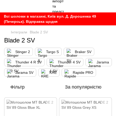
Всі шоломи в магазині, Київ вул. Д. Дорошенка 49
(Печерськ). Відправка щодня
Інтеграли
Blade 2 SV
Blade 2 SV
Stinger 2
Targo S
Braker SV
Thunder 4 R SV
Thunder 4 SV
Jarama
Jarama SV
KRE
Rapide PRO
Фільтр
За популярністю