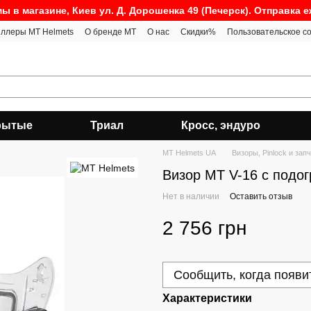
ы в магазине, Киев ул. Д. Дорошенка 49 (Печерск). Отправка 
ллеры MT Helmets
О бренде MT
О нас
Скидки%
Пользовательское с
рытые
Триал
Кросс, эндуро
MT Helmets UA
Визоры, Pinlock и зап
Визор MT V-16 с подо
Нет в наличии
Оставить отзыв
2 756 грн
Сообщить, когда появи
Характеристики