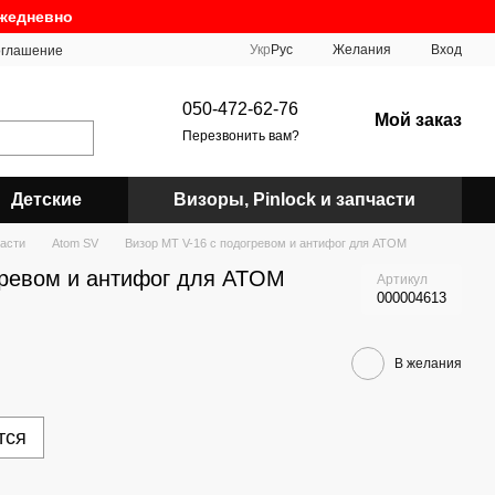
ежедневно
Укр
Рус
Желания
Вход
оглашение
050-472-62-76
Мой заказ
Перезвонить вам?
Детские
Визоры, Pinlock и запчасти
части
Atom SV
Визор MT V-16 с подогревом и антифог для ATOM
гревом и антифог для ATOM
Артикул
000004613
В желания
тся