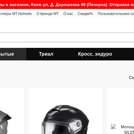
ы в магазине, Киев ул. Д. Дорошенка 49 (Печерск). Отправка 
ллеры MT Helmets
О бренде MT
О нас
Скидки%
Пользовательское с
рытые
Триал
Кросс, эндуро
Со