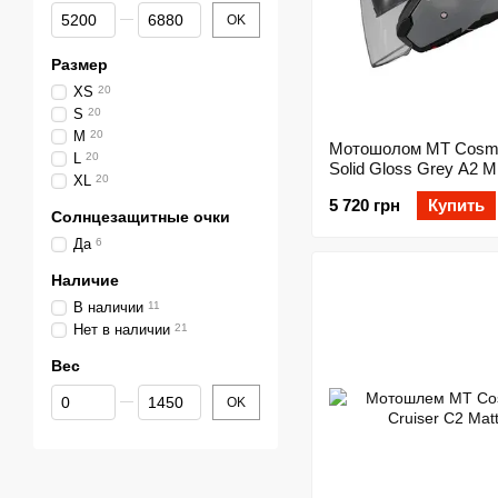
От Цена, грн
До Цена, грн
OK
Размер
XS
20
S
20
M
20
Мотошолом MT Cosm
L
20
Solid Gloss Grey A2 M
XL
20
5 720 грн
Купить
Солнцезащитные очки
Да
6
Наличие
В наличии
11
Нет в наличии
21
Вес
От Вес
До Вес
OK