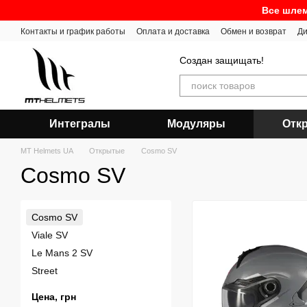
Перейти к основному контенту
Все шлем
Контакты и график работы
Оплата и доставка
Обмен и возврат
Ди
Создан защищать!
Интегралы
Модуляры
Отк
MT Helmets UA
Открытые
Cosmo SV
Cosmo SV
Cosmo SV
Viale SV
Le Mans 2 SV
Street
Цена, грн