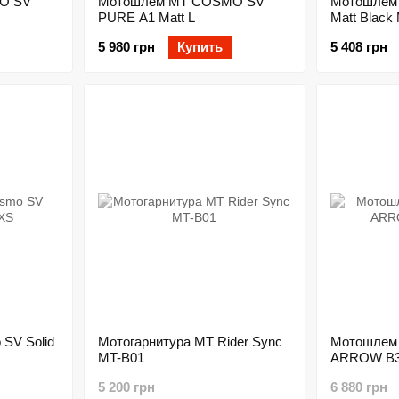
O SV
Мотошлем MT COSMO SV
Мотошлем 
PURE A1 Matt L
Matt Black
5 980 грн
Купить
5 408 грн
SV Solid
Мотогарнитура MT Rider Sync
Мотошлем
MT-B01
ARROW B3
5 200 грн
6 880 грн