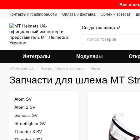
Перейти к основному контенту
Все шлем
Контакты и график работы
Оплата и доставка
Обмен и возврат
Ди
Создан защищать!
Интегралы
Модуляры
Отк
MT Helmets UA
Визоры, Pinlock и запчасти
Street
Запчасти для шлема MT Str
Atom SV
Atom 2 SV
Genesis SV
Streetfighter SV
Thunder 3 SV
Thunder 4 SV