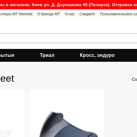
ы в магазине, Киев ул. Д. Дорошенка 49 (Печерск). Отправка 
ллеры MT Helmets
О бренде MT
О нас
Скидки%
Пользовательское с
рытые
Триал
Кросс, эндуро
eet
Со