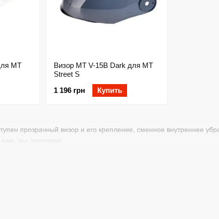
для MT
Визор MT V-15B Dark для MT
Street S
1 196 грн
Купить
тупен прозрачный визор и его крепление, сменное внутреннее убра
е нам, мы поможем!