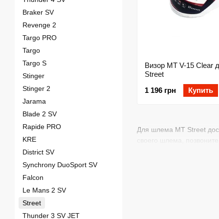
Braker SV
Revenge 2
Targo PRO
Targo
Targo S
Визор MT V-15 Clear 
Street
Stinger
Stinger 2
1 196 грн
Купить
Jarama
Blade 2 SV
Rapide PRO
Для шлема MT Street дос
KRE
своего шлема, позвонит
District SV
Synchrony DuoSport SV
Falcon
Le Mans 2 SV
Street
Thunder 3 SV JET