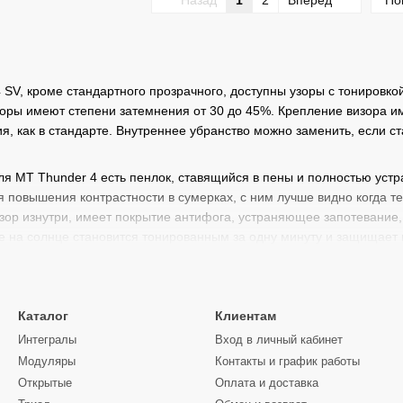
Назад
1
2
Вперед
По
SV, кроме стандартного прозрачного, доступны узоры с тонировко
оры имеют степени затемнения от 30 до 45%. Крепление визора и
я, как в стандарте. Внутреннее убранство можно заменить, если ст
ля MT Thunder 4 есть пенлок, ставящийся в пены и полностью уст
ля повышения контрастности в сумерках, с ним лучше видно когда т
изор изнутри, имеет покрытие антифога, устраняющее запотевание,
е на солнце становится тонированным за одну минуту и ​​защищает
ный узор имеет 30%, а сильно тонированный 45%.
либо запчасти на сайте для своего шлема, позвоните нам, мы пом
Каталог
Клиентам
Интегралы
Вход в личный кабинет
Модуляры
Контакты и график работы
Открытые
Оплата и доставка