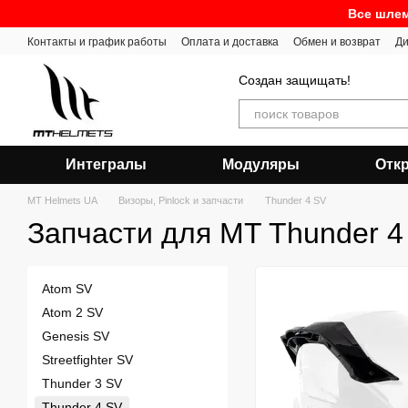
Перейти к основному контенту
Все шлем
Контакты и график работы
Оплата и доставка
Обмен и возврат
Ди
Создан защищать!
Интегралы
Модуляры
Отк
MT Helmets UA
Визоры, Pinlock и запчасти
Thunder 4 SV
Запчасти для MT Thunder 4
Atom SV
Atom 2 SV
Genesis SV
Streetfighter SV
Thunder 3 SV
Thunder 4 SV