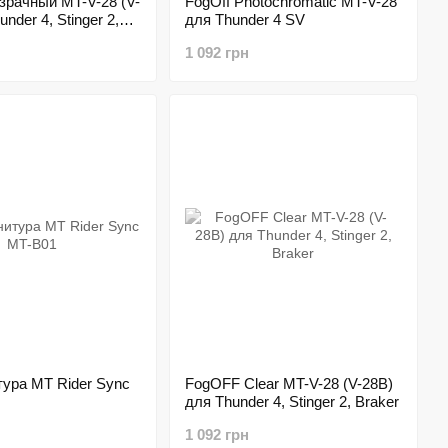
озрачный MT-V-28 (V-
FogOff Photochromatic MT-V-28
nder 4, Stinger 2,
для Thunder 4 SV
1 092 грн
ура MT Rider Sync
FogOFF Clear MT-V-28 (V-28B)
для Thunder 4, Stinger 2, Braker
1 092 грн