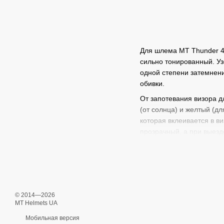
Для шлема МТ Thunder 4 
сильно тонированный. Уз
одной степени затемнени
обивки.
От запотевания визора д
(от солнца) и желтый (д
которая вклеивается в в
прозрачный, а при выезд
15%, для сравнения, тем
Если вы не нашли какой-
© 2014—2026
MT Helmets UA
Мобильная версия