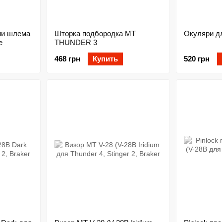
ии шлема
Шторка подбородка MT
Окуляри д
e
THUNDER 3
468 грн
Купить
520 грн