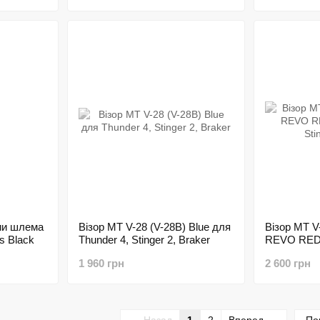
ии шлема
Візор MT V-28 (V-28B) Blue для
Візор MT V
s Black
Thunder 4, Stinger 2, Braker
REVO RED 
Stinger 2, 
1 960 грн
2 600 грн