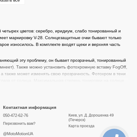
казать все
й четырех цветов: серебро, иридиум, слабо тонированный и
меет маркировку V-28. Солнцезащитные очки бывают только
арое износилось. В комплекте входят щеки и верхняя часть
раняющий эту проблему, он бывает прозрачный, тонированный
емнеет). Также можно установить фотохромную вставку FogOff,
 а также может изменять свою прозрачность. Фотохром в тени
 глаза от солнца. Максимальная степень тонировки на солнце
ожем!
Контактная информация
050-472-62-76
Киев, ул. Д. Дорошенка 49
(Печерск)
Перезвонить вам?
Карта проезда
@MotoMotionUA