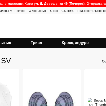
ы в магазине, Киев ул. Д. Дорошенка 49 (Печерск). Отправка 
ллеры MT Helmets
О бренде MT
О нас
Скидки%
Пользовательское с
рытые
Триал
Кросс, эндуро
 SV
Со