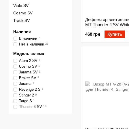
Viale SV
Cosmo SV
Дефлектор вентиляц
Track SV
MT Thunder 4 SV Whit
Наличие
468 грн
Купить
В наличии
7
Нет в наличии
25
Модель шлема
Atom 2 SV
1
Cosmo SV
1
Jarama SV
1
Braker SV
9
Jarama
1
Revenge 2 S
1
Stinger 2
9
Targo S
1
Thunder 4 SV
10