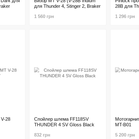
 Dark для
Визор MT V-28 (V-28B Iridium
Pinlock пр
raker
для Thunder 4, Stinger 2, Braker
28B для Thu
Braker
1 560 грн
1 296 грн
 V-28
Спойлер шлема FF118SV
Мотогарнит
THUNDER 4 SV Gloss Black
MT-B01
832 грн
5 200 грн