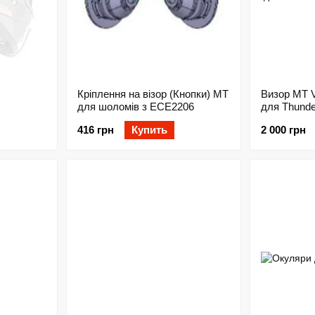
Кріплення на візор (Кнопки) MT
Визор MT V
для шоломів з ECE2206
для Thunder
416 грн
Купить
2 000 грн