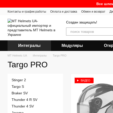
Перейти к основному контенту
Все шлем
Контакты и график работы
Оплата и доставка
Обмен и возврат
Ди
Создан защищать!
Интегралы
Модуляры
Отк
MT Helmets UA
Интегралы
Targo PRO
Targo PRO
Stinger 2
ВИДЕО
Targo S
Braker SV
Thunder 4 R SV
Thunder 4 SV
Jarama