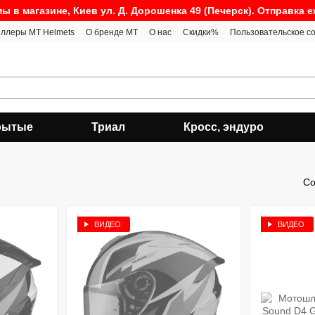
ы в магазине, Киев ул. Д. Дорошенка 49 (Печерск). Отправка 
ллеры MT Helmets
О бренде MT
О нас
Скидки%
Пользовательское с
рытые
Триал
Кросс, эндуро
Со
ВИДЕО
ВИДЕО