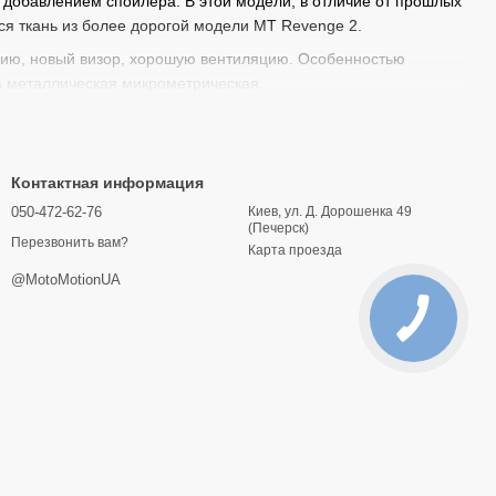
 добавлением спойлера. В этой модели, в отличие от прошлых
я ткань из более дорогой модели MT Revenge 2.
ацию, новый визор, хорошую вентиляцию. Особенностью
а металлическая микрометрическая.
Контактная информация
050-472-62-76
Киев, ул. Д. Дорошенка 49
(Печерск)
Перезвонить вам?
Карта проезда
@MotoMotionUA