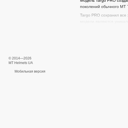
Модель Targo PRO создан
поколений обычного MT 
Targo PRO сохранил все 
модели являются уникаль
© 2014—2026
MT Helmets UA
Мобильная версия