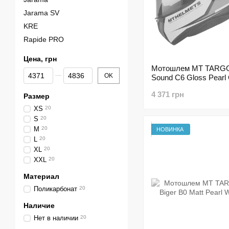
Jarama SV
KRE
Rapide PRO
Цена, грн
Мотошлем MT TARG
От Цена, грн
До Цена, грн
OK
Sound C6 Gloss Pearl
4 371 грн
Размер
XS
20
S
20
M
20
НОВИНКА
L
20
XL
20
XXL
20
Материал
Поликарбонат
20
Наличие
Нет в наличии
20