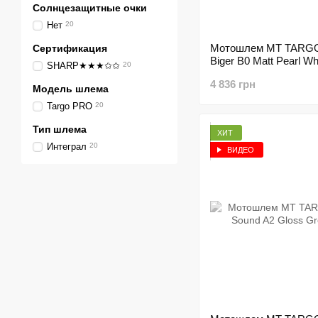
Солнцезащитные очки
Нет
20
Мотошлем MT TARG
Сертификация
Biger B0 Matt Pearl Wh
SHARP★★★✩✩
20
4 836 грн
Модель шлема
Targo PRO
20
Тип шлема
ХИТ
Интеграл
20
ВИДЕО