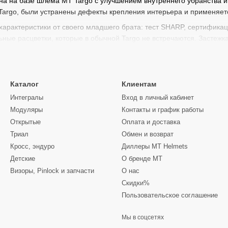
а на базе шлема MT Targo с улучшением внутреннего убранства и
Targo, были устранены дефекты крепления интерьера и применяетс
характеристики от своего младшего брата: тест SHARP, сертифик
ные расцветки, которые в обычной Targo не встречаются. Застежк
Каталог
Клиентам
Интегралы
Вход в личный кабинет
Модуляры
Контакты и график работы
Открытые
Оплата и доставка
Триал
Обмен и возврат
Кросс, эндуро
Диллеры MT Helmets
Детские
О бренде MT
Визоры, Pinlock и запчасти
О нас
Скидки%
Пользовательское соглашение
Мы в соцсетях