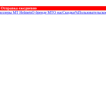
. Отправка ежедневно
иллеры MT Helmets
О бренде MT
О нас
Скидки%
Пользовательско