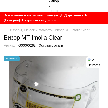
Все шлемы в магазине, Киев ул. Д. Дорошенка 49
(Печерск). Отправка ежедневно
Визоры, Pinlock и запчасти
Визор MT Imolla Clear
Визор MT Imolla Clear
Артикул:
000000262
Оставить отзыв
НОВИНКА