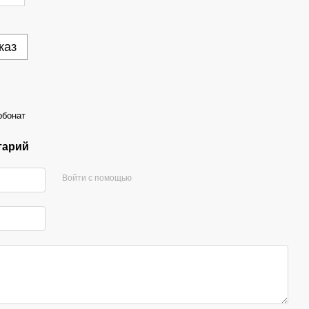
каз
рбонат
тарий
Войти с помощью