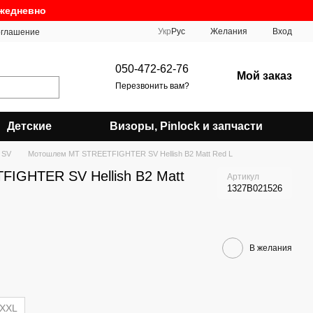
ежедневно
Укр
Рус
Желания
Вход
оглашение
050-472-62-76
Мой заказ
Перезвонить вам?
Детские
Визоры, Pinlock и запчасти
r SV
Мотошлем MT STREETFIGHTER SV Hellish B2 Matt Red L
IGHTER SV Hellish B2 Matt
Артикул
1327B021526
В желания
XXL