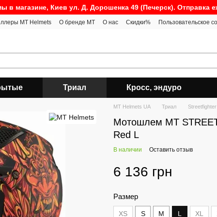
ы в магазине, Киев ул. Д. Дорошенка 49 (Печерск). Отправка 
ллеры MT Helmets
О бренде MT
О нас
Скидки%
Пользовательское с
рытые
Триал
Кросс, эндуро
MT Helmets UA
Триал
Streetfighte
Мотошлем MT STREETF
Red L
В наличии
Оставить отзыв
6 136 грн
Размер
XS
S
M
L
XL