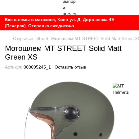
Все шлемы в магазине, Киев ул. Д. Дорошенка 49
(Печерск). Отправка ежедневно
Открытые
Street
Мотошлем MT STREET Solid Matt Green X
Мотошлем MT STREET Solid Matt
Green XS
Артикул:
000005245_1
Оставить отзыв