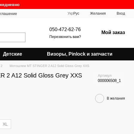
ежедневно
Укр
Рус
Желания
Вход
оглашение
050-472-62-76
Мой заказ
Перезвонить вам?
Детские
Визоры, Pinlock и запчасти
 2
Мотошлем MT STINGER 2 A12 Solid Gloss Grey XXS
2 A12 Solid Gloss Grey XXS
Артикул
000006508_1
В желания
XL