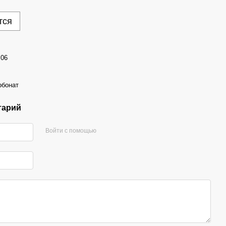
тся
.06
рбонат
тарий
Войти с помощью