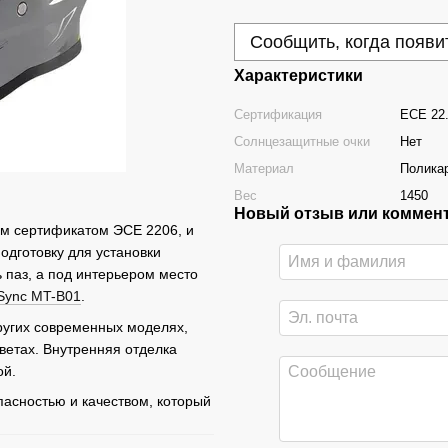
Сообщить, когда появи
Характеристики
Сертификация
ECE 22
Солнцезащитные очки
Нет
Материал
Полика
Вес
1450
Новый отзыв или коммен
ым сертификатом ЭСЕ 2206, и
одготовку для установки
 паз, а под интерьером место
Sync MT-B01
.
других современных моделях,
цветах. Внутренняя отделка
ой.
асностью и качеством, который