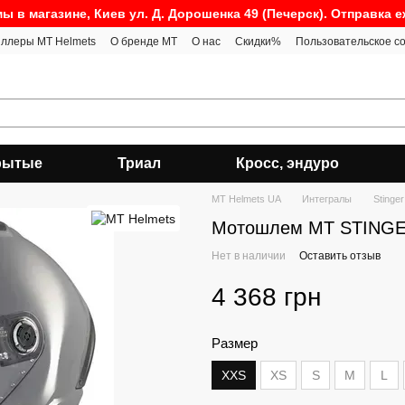
ы в магазине, Киев ул. Д. Дорошенка 49 (Печерск). Отправка 
ллеры MT Helmets
О бренде MT
О нас
Скидки%
Пользовательское с
рытые
Триал
Кросс, эндуро
MT Helmets UA
Интегралы
Stinger
Мотошлем MT STINGER 
Нет в наличии
Оставить отзыв
4 368 грн
Размер
XXS
XS
S
M
L