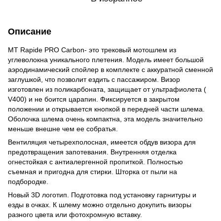
Описание
MT Rapide PRO Carbon- это трековый мотошлем из
углеволокна уникального плетения. Модель имеет большой
аэродинамический спойлер в комплекте с аккуратной сменной
заглушкой, что позволит ездить с пассажиром. Визор
изготовлен из поликарбоната, защищает от ультрафиолета (
V400) и не боится царапин. Фиксируется в закрытом
положении и открывается кнопкой в передней части шлема.
Оболочка шлема очень компактна, эта модель значительно
меньше внешне чем ее собратья.
Вентиляция четырехполосная, имеется обдув визора для
предотвращения запотевания. Внутренняя отделка
огнестойкая с антиалергенной пропиткой. Полностью
съемная и пригодна для стирки. Шторка от пыли на
подбородке.
Новый 3D логотип. Подготовка под установку гарнитуры и
езды в очках. К шлему можно отдельно докупить визоры
разного цвета или фотохромную вставку.