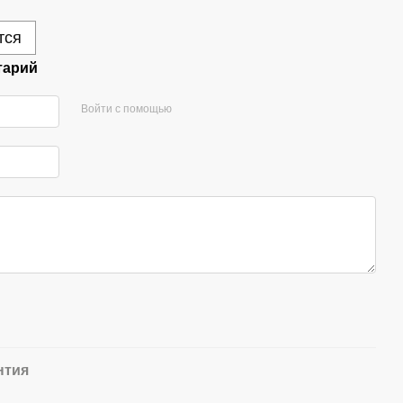
тся
тарий
Войти с помощью
нтия