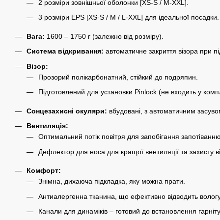
2 розміри зовнішньої оболонки [XS-S / M-XXL].
3 розміри EPS [XS-S / M / L-XXL] для ідеальної посадки.
Вага:
1600 – 1750 г (залежно від розміру).
Система відкривання:
автоматичне закриття візора при пі
Візор:
Прозорий полікарбонатний, стійкий до подряпин.
Підготовлений для установки Pinlock (не входить у комп
Сонцезахисні окуляри:
вбудовані, з автоматичним засувом
Вентиляція:
Оптимальний потік повітря для запобігання запотіванню
Дефлектор для носа для кращої вентиляції та захисту в
Комфорт:
Знімна, дихаюча підкладка, яку можна прати.
Антиалергенна тканина, що ефективно відводить вологу
Канали для динаміків – готовий до встановлення гарніт