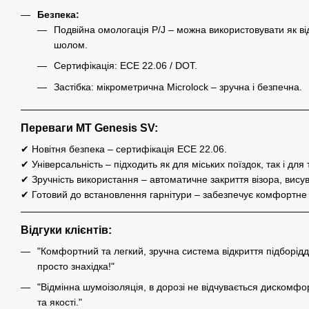
Безпека:
Подвійна омологація P/J – можна використовувати як ві
шолом.
Сертифікація: ECE 22.06 / DOT.
Застібка: мікрометрична Microlock – зручна і безпечна.
Переваги MT Genesis SV:
✔ Новітня безпека – сертифікація ECE 22.06.
✔ Універсальність – підходить як для міських поїздок, так і для 
✔ Зручність використання – автоматичне закриття візора, висув
✔ Готовий до встановлення гарнітури – забезпечує комфортне с
Відгуки клієнтів:
"Комфортний та легкий, зручна система відкриття підборід
просто знахідка!"
"Відмінна шумоізоляція, в дорозі не відчувається дискомфо
та якості."