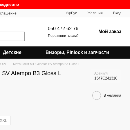
ежедневно
Укр
Рус
Желания
Вход
оглашение
050-472-62-76
Мой заказ
Перезвонить вам?
Детские
Визоры, Pinlock и запчасти
s SV
Мотошлем MT Genesis SV Atempo B3 Gloss L
SV Atempo B3 Gloss L
Артикул
1347C241316
В желания
XXL