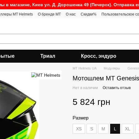
ы в магазине, Киев ул. Д. Дорошенка 49 (Печерск). Отправка 
ллеры MT Helmets
О бренде MT
О нас
Скидки%
Пользовательское с
рытые
Триал
Кросс, эндуро
MT Helmets UA
Модуляры
Genesi
Мотошлем MT Genesis 
Нет в наличии
Оставить отзыв
5 824 грн
Размер
XS
S
M
L
XL