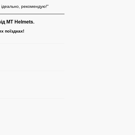
 ідеально, рекомендую!"
ід
MT Helmets
.
х поїздках!