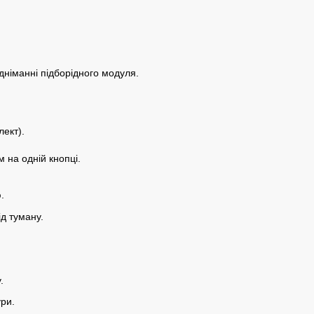
дніманні підборідного модуля.
лект).
 на одній кнопці.
.
ід туману.
.
ури.