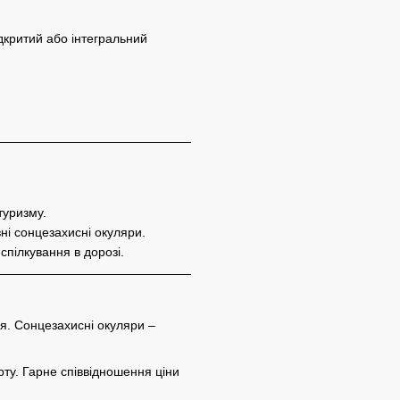
дкритий або інтегральний
туризму.
ні сонцезахисні окуляри.
пілкування в дорозі.
дя. Сонцезахисні окуляри –
рту. Гарне співвідношення ціни