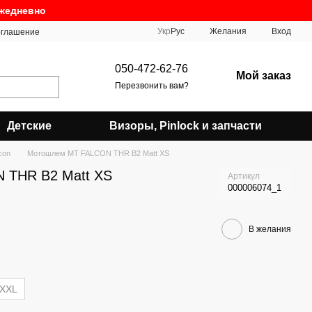
ежедневно
Укр
Рус
Желания
Вход
оглашение
050-472-62-76
Мой заказ
Перезвонить вам?
Детские
Визоры, Pinlock и запчасти
con
Мотошлем MT FALCON THR B2 Matt XS
 THR B2 Matt XS
Артикул
000006074_1
В желания
XXL