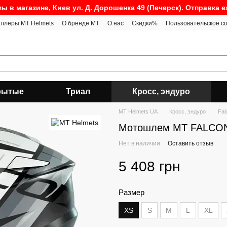
ы в магазине, Киев ул. Д. Дорошенка 49 (Печерск). Отправка 
ллеры MT Helmets
О бренде MT
О нас
Скидки%
Пользовательское с
рытые
Триал
Кросс, эндуро
MT Helmets UA
Кросс, эндуро
Fal
Мотошлем MT FALCON
Нет в наличии
Оставить отзыв
5 408 грн
Размер
XS
S
M
L
XL