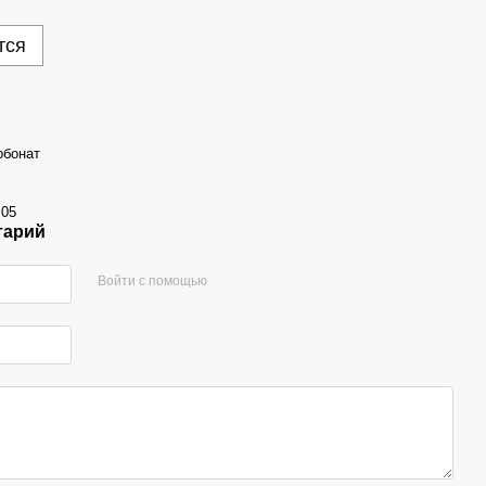
тся
рбонат
.05
тарий
Войти с помощью