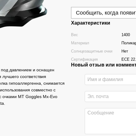
Сообщить, когда появи
Характеристики
Вес
1400
Материал
Полика
Солнцезащитные очки
Нет
Сертификация
ECE 22
Новый отзыв или коммен
 под давлением и оснащен
я лучшего соответствия
елка гипоаллергенна, снимается
м использования совместно с
с очками MT Goggles Mx-Evo
ta.