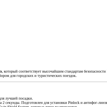
s
, который соответствует высочайшим стандартам безопасности
бором для городских и туристических поездок.
для лучшей посадки.
 2 секунды. Подготовлен для установки Pinlock и антифог-линзы
in Shield System, которые легко выдвигаются.