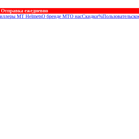
. Отправка ежедневно
иллеры MT Helmets
О бренде MT
О нас
Скидки%
Пользовательско