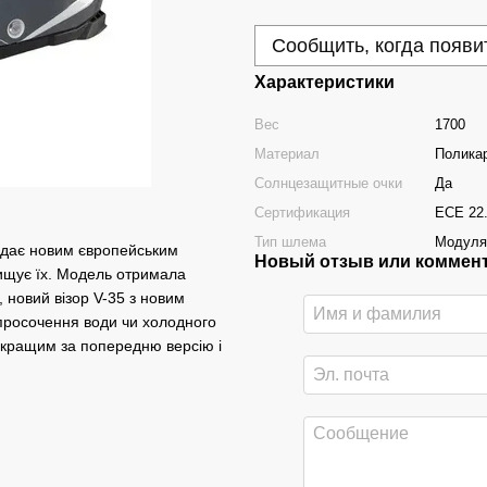
Сообщить, когда появи
Характеристики
Вес
1700
Материал
Полика
Солнцезащитные очки
Да
Сертификация
ECE 22
Тип шлема
Модуля
ідає новим європейським
Новый отзыв или коммен
вищує їх. Модель отримала
новий візор V-35 з новим
просочення води чи холодного
 кращим за попередню версію і