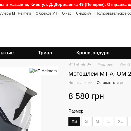
ы в магазине, Киев ул. Д. Дорошенка 49 (Печерск). Отправка 
ллеры MT Helmets
О бренде MT
О нас
Скидки%
Пользовательское с
рытые
Триал
Кросс, эндуро
MT Helmets UA
Модуляры
Atom 2
Мотошлем MT ATOM 2 
Нет в наличии
Оставить отзыв
8 580 грн
Размер
XS
S
M
L
XL