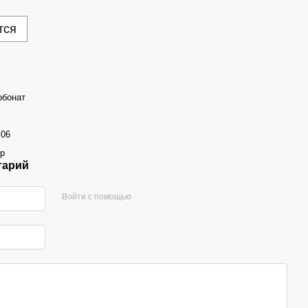
тся
рбонат
.06
р
тарий
Войти с помощью