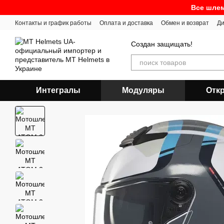
Перейти к основному контенту
Все шлем
Контакты и график работы
Оплата и доставка
Обмен и возврат
Ди
Создан защищать!
Интегралы
Модуляры
Отк