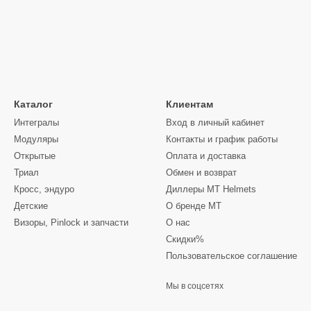
Каталог
Клиентам
Интегралы
Вход в личный кабинет
Модуляры
Контакты и график работы
Открытые
Оплата и доставка
Триал
Обмен и возврат
Кросс, эндуро
Диллеры MT Helmets
Детские
О бренде MT
Визоры, Pinlock и запчасти
О нас
Скидки%
Пользовательское соглашение
Мы в соцсетях