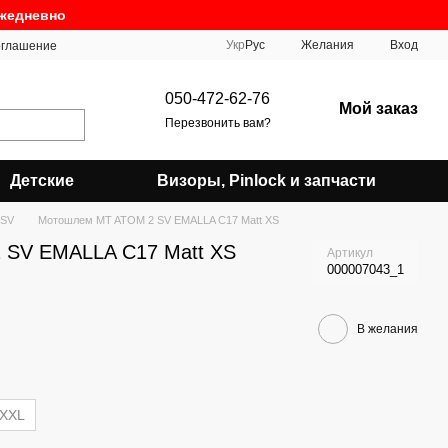
ежедневно
Укр
Рус
Желания
Вход
оглашение
050-472-62-76
Мой заказ
Перезвонить вам?
Детские
Визоры, Pinlock и запчасти
 SV
Мотошлем MT ATOM 2 SV EMALLA C17 Matt XS
SV EMALLA C17 Matt XS
Артикул
000007043_1
В желания
XXL