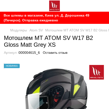
Все шлемы в магазине, Киев ул. Д. Дорошенка 49
(Печерск). Отправка ежедневно
Модуляры
Atom SV
Мотошлем MT ATOM SV W17 B2 Gloss M
Мотошлем MT ATOM SV W17 B2
Gloss Matt Grey XS
Артикул:
000004615_6
Оставить отзыв
НОВИНКА