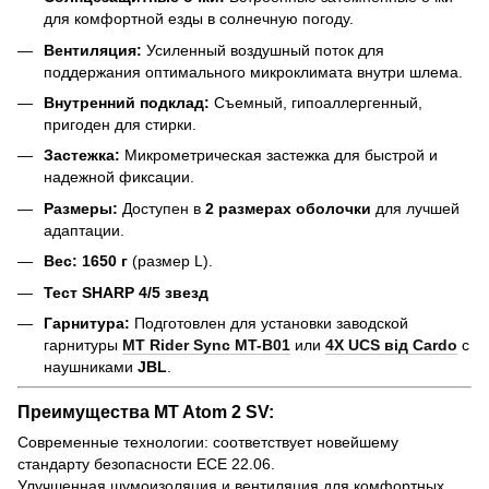
для комфортной езды в солнечную погоду.
Вентиляция:
Усиленный воздушный поток для
поддержания оптимального микроклимата внутри шлема.
Внутренний подклад:
Съемный, гипоаллергенный,
пригоден для стирки.
Застежка:
Микрометрическая застежка для быстрой и
надежной фиксации.
Размеры:
Доступен в
2 размерах оболочки
для лучшей
адаптации.
Вес:
1650 г
(размер L).
Тест SHARP 4/5 звезд
Гарнитура:
Подготовлен для установки заводской
гарнитуры
MT Rider Sync MT-B01
или
4X UCS від Cardo
с
наушниками
JBL
.
Преимущества MT Atom 2 SV:
Современные технологии: соответствует новейшему
стандарту безопасности ECE 22.06.
Улучшенная шумоизоляция и вентиляция для комфортных