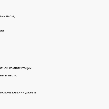
ханизмом,
иля.
ртной комплектации,
ги и пыли,
 использовании даже в