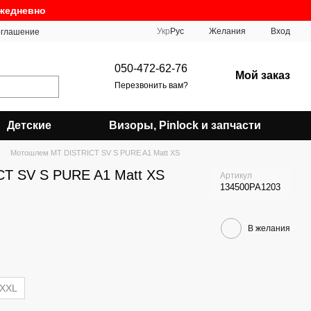
ежедневно
Укр
Рус
Желания
Вход
оглашение
050-472-62-76
Мой заказ
Перезвонить вам?
Детские
Визоры, Pinlock и запчасти
Мотошлем MT DISTRICT SV S PURE A1 Matt XS
T SV S PURE A1 Matt XS
Артикул
134500PA1203
В желания
XXL