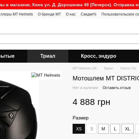
ы в магазине, Киев ул. Д. Дорошенка 49 (Печерск). Отправка 
ллеры MT Helmets
О бренде MT
О нас
Скидки%
Пользовательское с
рытые
Триал
Кросс, эндуро
MT Helmets UA
Триал
District SV
Мотошлем MT DISTRIC
Нет в наличии
Оставить отзыв
4 888 грн
Размер
XS
S
M
L
XL