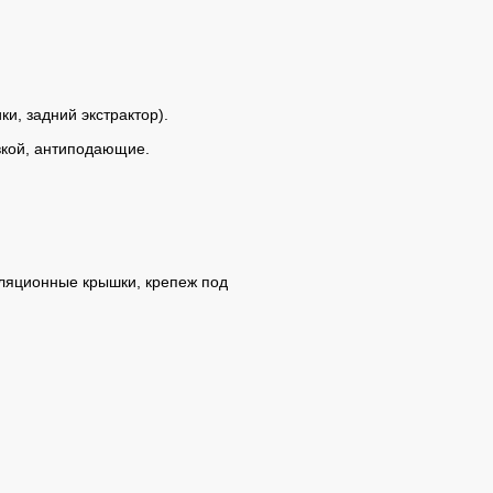
и, задний экстрактор).
вкой, антиподающие.
иляционные крышки, крепеж под