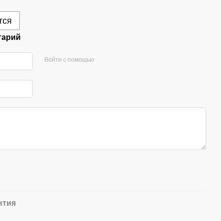
тся
тарий
Войти с помощью
нтия