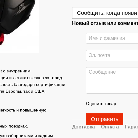
Сообщить, когда появи
Новый отзыв или коммен
t с внутренним
ии и легких выездов за город.
сность благодаря сертификации
ля Европы, так и США.
Оцените товар
 легкость и повышенную
Отправить
ьных поездках.
Доставка
Оплата
Гара
духозаборниками и задним