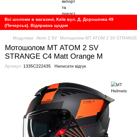
Всі шоломи в магазині, Київ вул. Д. Дорошенка 49
(Печерськ). Відправка щодня
Модуляри
Atom 2 SV
Мотошолом MT ATOM 2 SV STRANGE 
Мотошолом MT ATOM 2 SV
STRANGE C4 Matt Orange M
Артикул:
1335C222435
Написати відгук