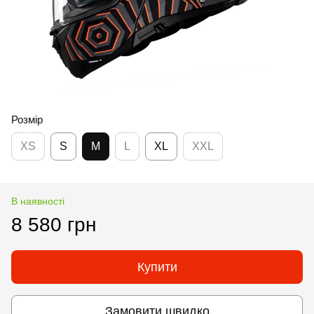
Розмір
XS
S
M
L
XL
XXL
В наявності
8 580 грн
Купити
Замовити швидко