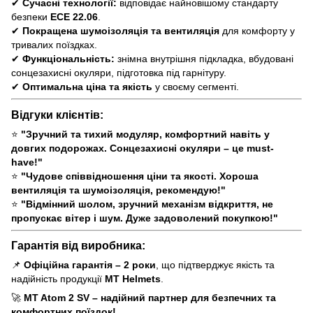
✔
Сучасні технології:
відповідає найновішому стандарту
безпеки
ECE 22.06
.
✔
Покращена шумоізоляція та вентиляція
для комфорту у
тривалих поїздках.
✔
Функціональність:
знімна внутрішня підкладка, вбудовані
сонцезахисні окуляри, підготовка під гарнітуру.
✔
Оптимальна ціна та якість
у своєму сегменті.
Відгуки клієнтів:
⭐
"Зручний та тихий модуляр, комфортний навіть у
довгих подорожах. Сонцезахисні окуляри – це must-
have!"
⭐
"Чудове співвідношення ціни та якості. Хороша
вентиляція та шумоізоляція, рекомендую!"
⭐
"Відмінний шолом, зручний механізм відкриття, не
пропускає вітер і шум. Дуже задоволений покупкою!"
Гарантія від виробника:
📌
Офіційна гарантія – 2 роки
, що підтверджує якість та
надійність продукції
MT Helmets
.
🚀
MT Atom 2 SV – надійний партнер для безпечних та
комфортних поїздок!