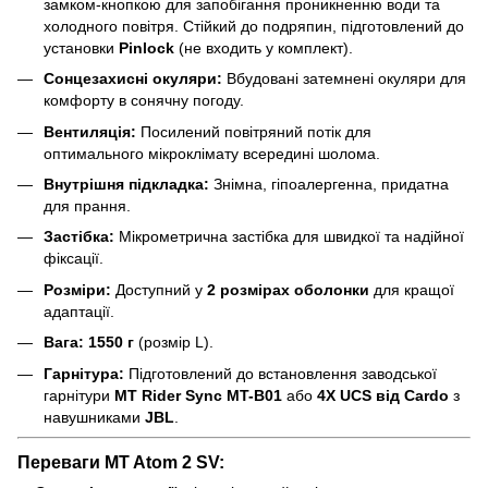
замком-кнопкою для запобігання проникненню води та
холодного повітря. Стійкий до подряпин, підготовлений до
установки
Pinlock
(не входить у комплект).
Сонцезахисні окуляри:
Вбудовані затемнені окуляри для
комфорту в сонячну погоду.
Вентиляція:
Посилений повітряний потік для
оптимального мікроклімату всередині шолома.
Внутрішня підкладка:
Знімна, гіпоалергенна, придатна
для прання.
Застібка:
Мікрометрична застібка для швидкої та надійної
фіксації.
Розміри:
Доступний у
2 розмірах оболонки
для кращої
адаптації.
Вага:
1550 г
(розмір L).
Гарнітура:
Підготовлений до встановлення заводської
гарнітури
MT Rider Sync MT-B01
або
4X UCS від Cardo
з
навушниками
JBL
.
Переваги MT Atom 2 SV: