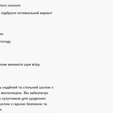
лого носіння.
 підібрати оптимальний варіант
ях.
погоду.
.
може виникати шум вітру.
.
ть надійний та стильний шолом з
вентиляцією. Він забезпечує
им супутником для щоденних
 шолом з гарною безпекою та
я.