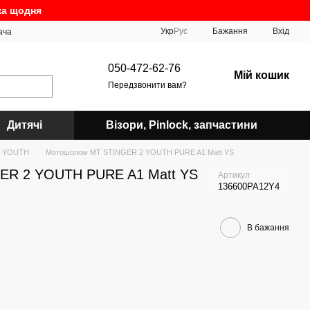
ка щодня
Укр
Рус
Бажання
Вхід
ача
050-472-62-76
Мій кошик
Передзвонити вам?
Дитячі
Візори, Pinlock, запчастини
2 YOUTH
Мотошолом MT STINGER 2 YOUTH PURE A1 Matt YS
ER 2 YOUTH PURE A1 Matt YS
Артикул
136600PA12Y4
В бажання