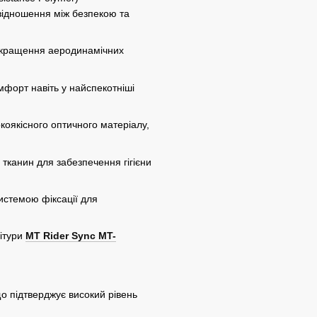
ввідношення між безпекою та
кращення аеродинамічних
форт навіть у найспекотніші
коякісного оптичного матеріалу,
тканин для забезпечення гігієни
истемою фіксації для
нітури
MT Rider Sync MT-
о підтверджує високий рівень