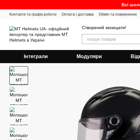
Перейти до основного контенту
Всі шол
Контакти та графік роботи
Оплата і доставка
Обмін та повернення
Створений захищати!
Інтеграли
Модуляри
Від