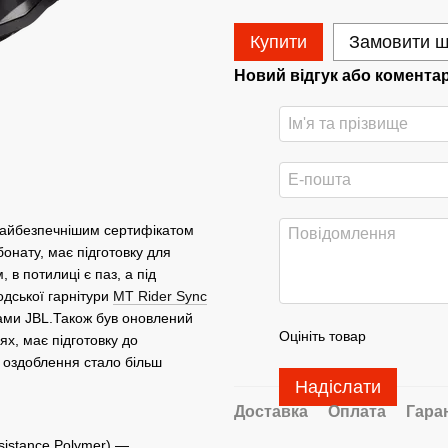
Купити
Замовити 
Новий відгук або комента
найбезпечнішим сертифікатом
онату, має підготовку для
 в потилиці є паз, а під
одської гарнітури
MT Rider Sync
ами JBL.Також був оновлений
Оцініть товар
ях, має підготовку до
є оздоблення стало більш
Надіслати
Доставка
Оплата
Гара
sistance Polymer) —