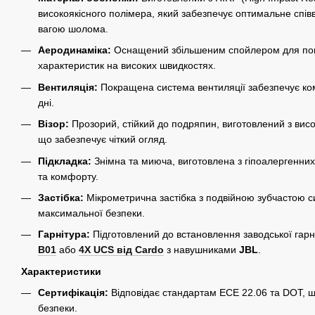
високоякісного полімера, який забезпечує оптимальне спі
вагою шолома.
Аеродинаміка:
Оснащений збільшеним спойлером для по
характеристик на високих швидкостях.
Вентиляція:
Покращена система вентиляції забезпечує ком
дні.
Візор:
Прозорий, стійкий до подряпин, виготовлений з висо
що забезпечує чіткий огляд.
Підкладка:
Знімна та миюча, виготовлена з гіпоалергенних 
та комфорту.
Застібка:
Мікрометрична застібка з подвійною зубчастою с
максимальної безпеки.
Гарнітура:
Підготовлений до встановлення заводської гар
B01
або
4X UCS від Cardo
з навушниками
JBL
.
Характеристики
Сертифікація:
Відповідає стандартам ECE 22.06 та DOT, щ
безпеки.