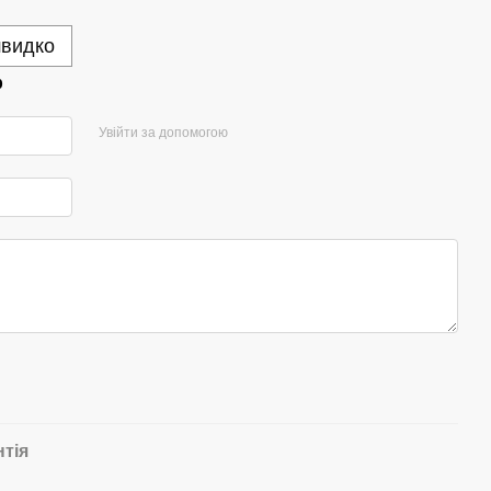
швидко
р
Увійти за допомогою
нтія