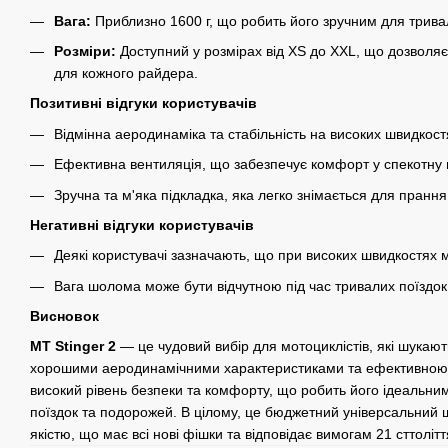
Вага:
Приблизно 1600 г, що робить його зручним для трива
Розміри:
Доступний у розмірах від XS до XXL, що дозволяє
для кожного райдера.
Позитивні відгуки користувачів
Відмінна аеродинаміка та стабільність на високих швидкост
Ефективна вентиляція, що забезпечує комфорт у спекотну 
Зручна та м'яка підкладка, яка легко знімається для прання
Негативні відгуки користувачів
Деякі користувачі зазначають, що при високих швидкостях 
Вага шолома може бути відчутною під час тривалих поїздок
Висновок
MT Stinger 2
— це чудовий вибір для мотоциклістів, які шукаю
хорошими аеродинамічними характеристиками та ефективною 
високий рівень безпеки та комфорту, що робить його ідеальн
поїздок та подорожей. В цілому, це бюджетний універсальний
якістю, що має всі нові фішки та відповідає вимогам 21 сттолітт