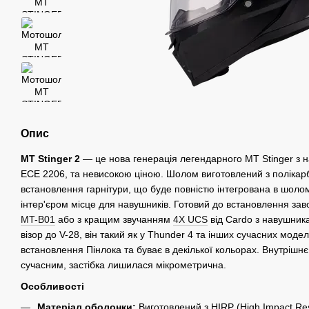
Опис
MT Stinger 2
— це нова генерація легендарного MT Stinger з 
ЕСЕ 2206, та невисокою ціною. Шолом виготовлений з полікарб
встановлення гарнітури, що буде повністю інтегрована в шолом,
інтер'єром місце для навушників. Готовий до встановлення зав
MT-B01
або з кращим звучанням
4X UCS
від Cardo з навушник
візор до V-28, він такий як у Thunder 4 та інших сучасних модел
встановлення Пінлока та буває в декілької кольорах. Внутрішн
сучасним, застібка лишилася мікрометрична.
Особливості
Матеріал оболонки:
Виготовлений з HIRP (High Impact Re