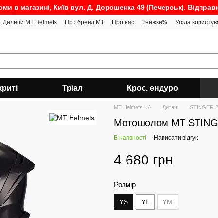
оми в магазині, Київ вул. Д. Дорошенка 49 (Печерськ). Відправ
Дилери MT Helmets
Про бренд MT
Про нас
Знижки%
Угода користув
криті
Тріал
Крос, ендуро
MT Helmets UA
Дитячі
STINGER 
Мотошолом MT STING
В наявності
Написати відгук
4 680 грн
Розмір
YS
YL
YM